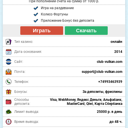
При пополнении счета на сумму от 1000 р.
Игра на раздевание
Колесо Фортуны
Приложение Бонус без депозита
Играть
Скачать
Тип казино:
онлайн
Дата основания:
2014
Сайт:
club-vulkan.com
Почта:
support@club-vulkan.com
Телефон:
+74993463939
Бонусы:
За депозиты, фриспины
Способы
Visa, WebMoney, Яндекс Деньги, Альфабанк,
депозита:
MasterCard, Qiwi, Карта Сбербанка
Лимит вывода:
25000 р. в день
Время вывода:
до 48 ч.