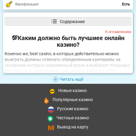
Верификация:
Есть
Содержание
К оглавлению
💯Каким должно быть лучшиее онлайн
казино?
Конечно же, best casino, в которых действительно можно
выиграть,должны отвечать определенным критериям, на
основании которых современный игрок и выбирает площадку
для азартных развлечений и заработка. ТОП-10 и ТОП-5
избранных включают в себя online заведения с хорошим
Читать ещё
имиджем, позитивной финансовой историей. В таких клубах
пользовать будет чувствовать себя комфортно. Назовем
Новые казино
самые главные особенности, которые должны быть присущи
Популярные казино
самому хорошему онлайн-клубу 2025 года. Сразу отметим, что
речь идет исключительно о лицензированных проектах,
Русские казино
поскольку наличие лицензии само по себе гарантирует
безопасность игры на деньги.
Честные казино
✅Дизайн и структура сайта
Вывод на карту