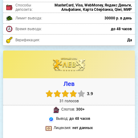
Способы
MasterCard, Visa, WebMoney, Яндекс Деньги,
депозита:
Альфабанк, Карта Сбербанка, Qiwi, МИР
Лимит вывода:
30000 р. в день
Время вывода:
до 48 часов
Верификация:
Да
Лев
3.9
31 голосов
Слотов:
300+
Вывод:
до 48 часов
Лицензия:
нет данных