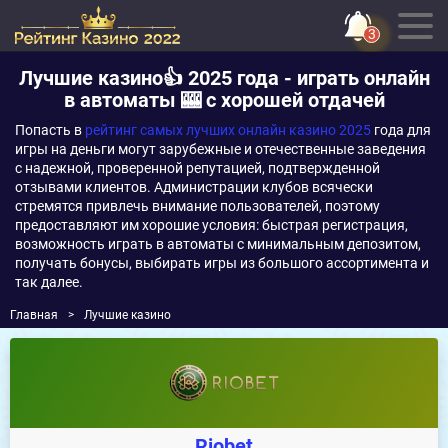
Лучшие казино👍 2025 года - играть онлайн
в автоматы 🎰 с хорошей отдачей
Попасть в
рейтинг самых лучших онлайн казино 2025
года для
игры на деньги могут зарубежные и отечественные заведения
с надежной, проверенной репутацией, подтвержденной
отзывами клиентов. Администрации клубов всячески
стремятся привлечь внимание пользователей, поэтому
предоставляют им хорошие условия: быстрая регистрация,
возможность играть в автоматы с минимальным депозитом,
получать бонусы, выбирать игры из большого ассортимента и
так далее.
Главная
>
Лучшие казино
Riobet