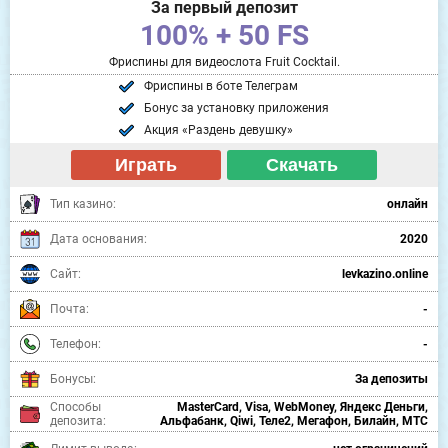
За первый депозит
100% + 50 FS
Фриспины для видеослота Fruit Cocktail.
Фриспины в боте Телеграм
Бонус за установку приложения
Акция «Раздень девушку»
Играть
Скачать
Тип казино:
онлайн
Дата основания:
2020
Сайт:
levkazino.online
Почта:
-
Телефон:
-
Бонусы:
За депозиты
Способы
MasterCard, Visa, WebMoney, Яндекс Деньги,
депозита:
Альфабанк, Qiwi, Теле2, Мегафон, Билайн, МТС