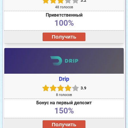
3.2
48 голосов
Приветственный
100%
Получить
Drip
3.9
8 голосов
Бонус на первый депозит
150%
Получить