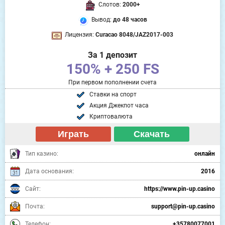
Слотов:
2000+
Вывод:
до 48 часов
Лицензия:
Curacao 8048/JAZ2017-003
За 1 депозит
150% + 250 FS
При первом пополнении счета
Ставки на спорт
Акция Джекпот часа
Криптовалюта
Играть
Скачать
Тип казино:
онлайн
Дата основания:
2016
Сайт:
https://www.pin-up.casino
Почта:
support@pin-up.casino
Телефон:
+35780077001