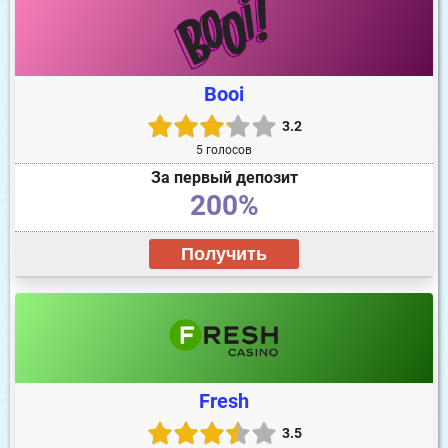
Booi
3.2
5 голосов
За первый депозит
200%
Получить
Fresh
3.5