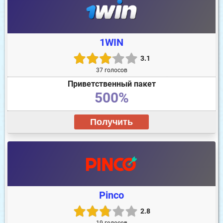
1WIN
3.1
37 голосов
Приветственный пакет
500%
Получить
Pinco
2.8