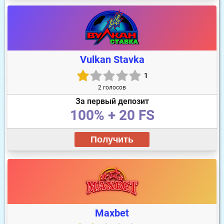
Vulkan Stavka
1
2 голосов
За первый депозит
100% + 20 FS
Получить
Maxbet