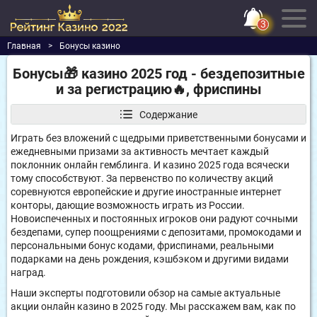
Главная
>
Бонусы казино
Бонусы🎁 казино 2025 год - бездепозитные
и за регистрацию🔥, фриспины
Содержание
Играть без вложений с щедрыми приветственными бонусами и
ежедневными призами за активность мечтает каждый
поклонник онлайн гемблинга. И казино 2025 года всячески
тому способствуют. За первенство по количеству акций
соревнуются европейские и другие иностранные интернет
конторы, дающие возможность играть из России.
Новоиспеченных и постоянных игроков они радуют сочными
бездепами, супер поощрениями с депозитами, промокодами и
персональными бонус кодами, фриспинами, реальными
подарками на день рождения, кэшбэком и другими видами
наград.
Наши эксперты подготовили обзор на самые актуальные
акции онлайн казино в 2025 году. Мы расскажем вам, как по