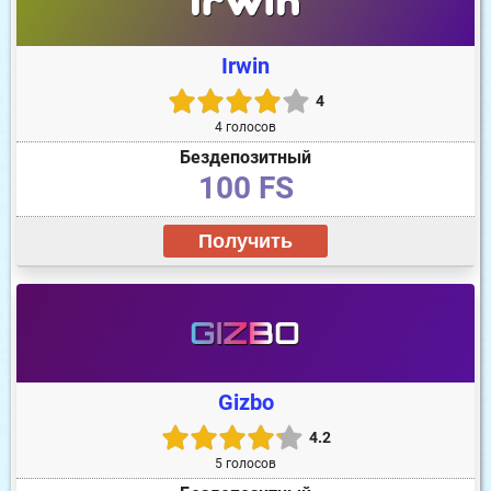
Irwin
4
4 голосов
Бездепозитный
100 FS
Получить
Gizbo
4.2
5 голосов