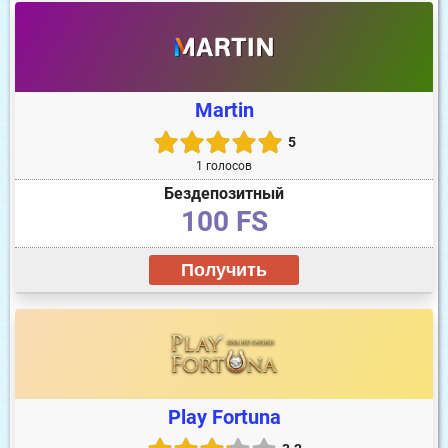
Martin
5
1 голосов
Бездепозитный
100 FS
Получить
Play Fortuna