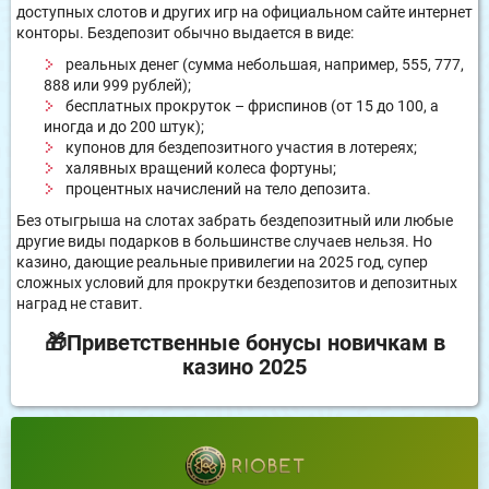
доступных слотов и других игр на официальном сайте интернет
конторы. Бездепозит обычно выдается в виде:
реальных денег (сумма небольшая, например, 555, 777,
888 или 999 рублей);
бесплатных прокруток – фриспинов (от 15 до 100, а
иногда и до 200 штук);
купонов для бездепозитного участия в лотереях;
халявных вращений колеса фортуны;
процентных начислений на тело депозита.
Без отыгрыша на слотах забрать бездепозитный или любые
другие виды подарков в большинстве случаев нельзя. Но
казино, дающие реальные привилегии на 2025 год, супер
сложных условий для прокрутки бездепозитов и депозитных
наград не ставит.
🎁Приветственные бонусы новичкам в
казино 2025