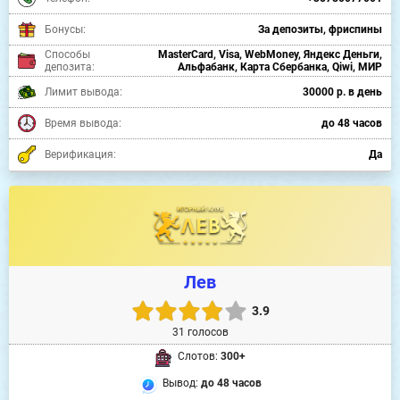
Бонусы:
За депозиты, фриспины
Способы
MasterCard, Visa, WebMoney, Яндекс Деньги,
депозита:
Альфабанк, Карта Сбербанка, Qiwi, МИР
Лимит вывода:
30000 р. в день
Время вывода:
до 48 часов
Верификация:
Да
Лев
3.9
31 голосов
Слотов:
300+
Вывод:
до 48 часов