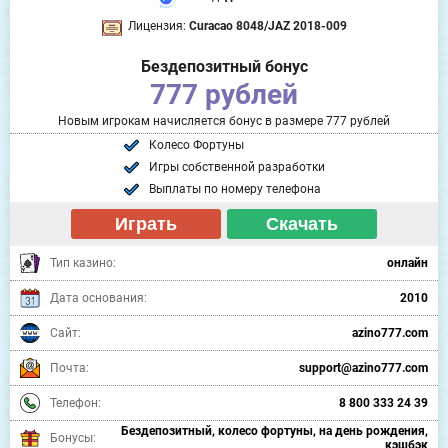
Лицензия:
Curacao 8048/JAZ 2018-009
Бездепозитный бонус
777 рублей
Новым игрокам начисляется бонус в размере 777 рублей
Колесо Фортуны
Игры собственной разработки
Выплаты по номеру телефона
Играть
Скачать
Тип казино:
онлайн
Дата основания:
2010
Сайт:
azino777.com
Почта:
support@azino777.com
Телефон:
8 800 333 24 39
Бездепозитный, колесо фортуны, на день рождения,
Бонусы:
кэшбэк