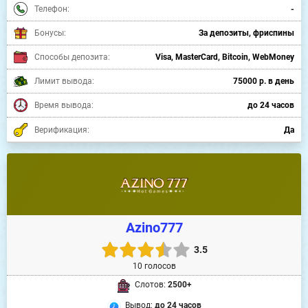
Телефон:
-
Бонусы:
За депозиты, фриспины
Способы депозита:
Visa, MasterCard, Bitcoin, WebMoney
Лимит вывода:
75000 р. в день
Время вывода:
до 24 часов
Верификация:
Да
Azino777
3.5
10 голосов
Слотов:
2500+
Вывод:
до 24 часов