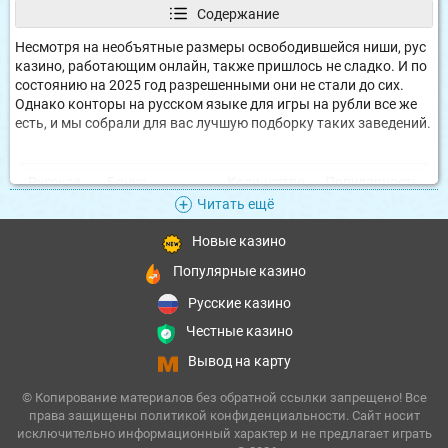
Содержание
Несмотря на необъятные размеры освободившейся ниши, рус
казино, работающим онлайн, также пришлось не сладко. И по
состоянию на 2025 год разрешенными они не стали до сих.
Однако конторы на русском языке для игры на рубли все же
есть, и мы собрали для вас лучшую подборку таких заведений.
Русское
Бонус
Количество
Популярность
казино
новичкам
игр
в России
Читать ещё
100% на
Новые казино
депозит от 500
Более 1000
Высокая
руб.
Популярные казино
Русские казино
До 50 FS на
Очень
Около 3500
первый деп
высокая
Честные казино
Вывод на карту
200% на
Свыше
Крайне
пополнение +
2000
высокая
© Копирование материалов без обратной ссылки запрещено! Все
200 ФС
права защищены политикой конфиденциальности. Сайт носит
исключительно информационный характер и не предлагает играть
200% на 1-й