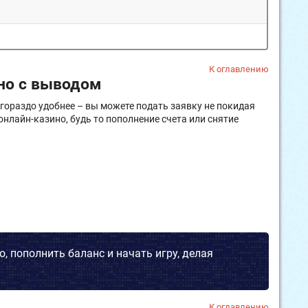
К оглавлению
ино с выводом
 гораздо удобнее – вы можете подать заявку не покидая
онлайн-казино, будь то пополнение счета или снятие
, пополнить баланс и начать игру, делая
К оглавлению