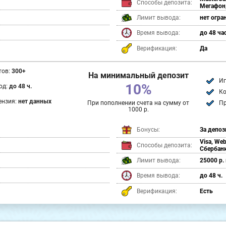
Способы депозита:
Мегафон
Лимит вывода:
нет огра
Время вывода:
до 48 ча
Верификация:
Да
тов:
300+
На минимальный депозит
Иг
10%
од:
до 48 ч.
Ко
ензия:
нет данных
Пр
При пополнении счета на сумму от
1000 р.
Бонусы:
За депо
Visa, We
Способы депозита:
Сбербан
Лимит вывода:
25000 р.
Время вывода:
до 48 ч.
Верификация:
Есть