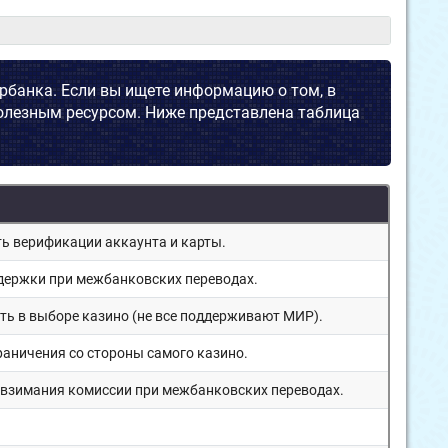
рбанка. Если вы ищете информацию о том, в
полезным ресурсом. Ниже представлена таблица
ь верификации аккаунта и карты.
ержки при межбанковских переводах.
ть в выборе казино (не все поддерживают МИР).
аничения со стороны самого казино.
взимания комиссии при межбанковских переводах.