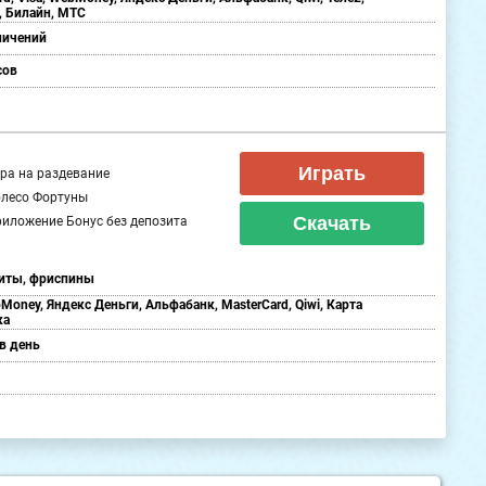
, Билайн, МТС
ничений
сов
Играть
ра на раздевание
лесо Фортуны
Скачать
иложение Бонус без депозита
зиты, фриспины
bMoney, Яндекс Деньги, Альфабанк, MasterCard, Qiwi, Карта
ка
 в день