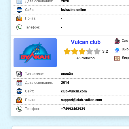
Дата основания:
2020
Сайт:
levkazino.online
Почта:
-
Телефон:
-
Vulcan club
Сло
Выв
3.2
Лиц
46 голосов
Тип казино:
онлайн
Дата основания:
2014
Сайт:
club-vulkan.com
Почта:
support@club-vulkan.com
Телефон:
+74993463939