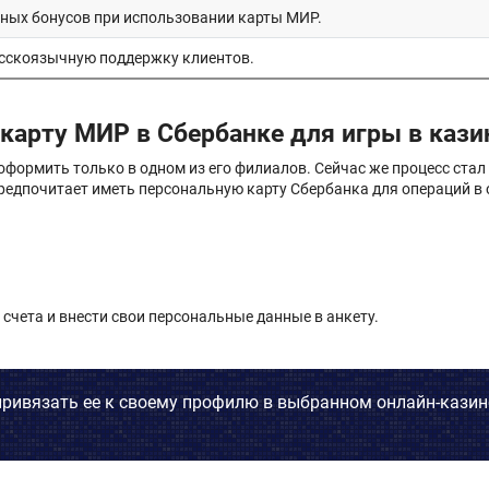
ных бонусов при использовании карты МИР.
сскоязычную поддержку клиентов.
карту МИР в Сбербанке для игры в каз
оформить только в одном из его филиалов. Сейчас же процесс стал
предпочитает иметь персональную карту Сбербанка для операций в 
счета и внести свои персональные данные в анкету.
привязать ее к своему профилю в выбранном онлайн-казино