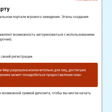
арту
иальном портале игрового заведения. Этапы создания
ставляют возможность авторизоваться с использованием
прочие).
 своей регистрации.
нк Мир разрешена исключительно для лиц, достигших
дениях может понадобиться предоставление скан-
о возможной суммой депозита, чтобы вы могли начать